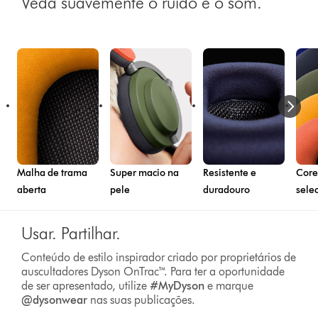
Veda suavemente o ruído e o som.
Malha de trama
Super macio na
Resistente e
Core
aberta
pele
duradouro
sele
Usar. Partilhar.
Conteúdo de estilo inspirador criado por proprietários de
auscultadores Dyson OnTrac™. Para ter a oportunidade
de ser apresentado, utilize
#MyDyson
e marque
@dysonwear
nas suas publicações.