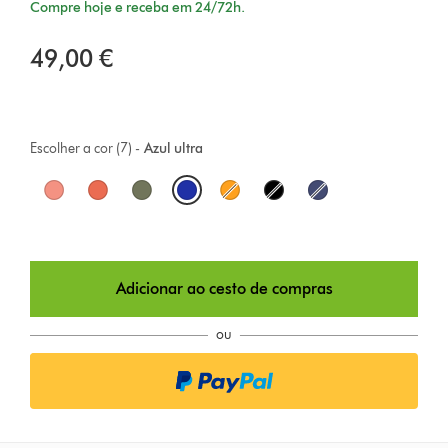
Compre hoje e receba em 24/72h.
49,00 €
Escolher a cor (7) -
Azul ultra
O
p
t
Adicionar ao cesto de compras
i
o
ou
n
s