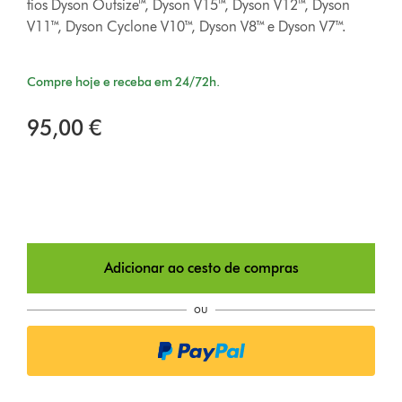
fios Dyson Outsize™, Dyson V15™, Dyson V12™, Dyson
V11™, Dyson Cyclone V10™, Dyson V8™ e Dyson V7™.
Compre hoje e receba em 24/72h.
95,00 €
Adicionar ao cesto de compras
ou