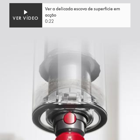
Video
Abrir
Ver a delicada escova de superfície em
Transcript
a
acção
transcrição
VER VÍDEO
0:22
do
vídeo