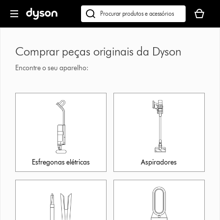
Página
O
seguinte
seu
Pesquisar
cesto
em
de
dyson.pt
compras
Comprar peças originais da Dyson
está
Encontre o seu aparelho:
vazio
Esfregonas elétricas
Aspiradores