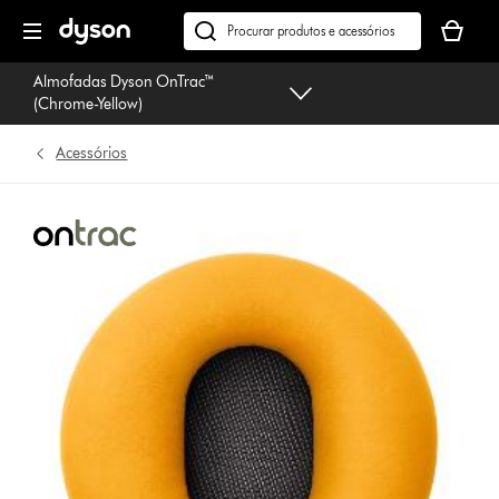
Página
O
seguinte
seu
Pesquisar
cesto
em
Almofadas Dyson OnTrac™
de
dyson.pt
(Chrome-Yellow)
compras
está
Acessórios
vazio