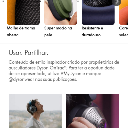
Malha de trama
Super macio na
Resistente e
Core
aberta
pele
duradouro
sele
Usar. Partilhar.
Conteúdo de estilo inspirador criado por proprietários de
auscultadores Dyson OnTrac™. Para ter a oportunidade
de ser apresentado, utilize #MyDyson e marque
@dysonwear nas suas publicações.