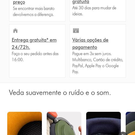
gratuita
preço
Até 30 dias para mudar de
Se encontrar mais barato
ideias.
devolvemos a diferença.
Entrega gratuita* em
Várias opções de
24/72h.
pagamento
Faça o seu pedido antes das
Pague em 3x sem juros.
16:00.
Multibanco, Cartão de crédito,
PayPal, Apple Pay o Google
Pay.
Veda suavemente o ruído e o som.