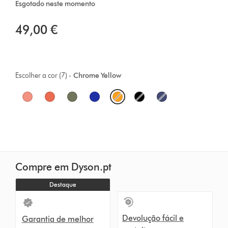
Esgotado neste momento
49,00 €
Escolher a cor (7) -
Chrome Yellow
O
p
t
i
Compre em Dyson.pt
o
Destaque
n
s
Devolução fácil e
Garantia de melhor