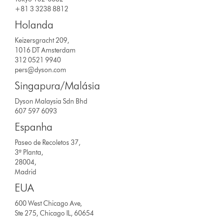
+81 3 3238 8812
Holanda
Keizersgracht 209,
1016 DT Amsterdam
312 0521 9940
pers@dyson.com
Singapura/Malásia
Dyson Malaysia Sdn Bhd
607 597 6093
Espanha
Paseo de Recoletos 37,
3ª Planta,
28004,
Madrid
EUA
600 West Chicago Ave,
Ste 275, Chicago IL, 60654