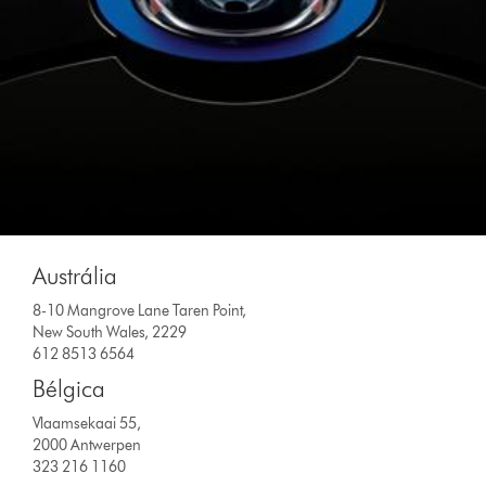
Austrália
8-10 Mangrove Lane Taren Point,
New South Wales, 2229
612 8513 6564
Bélgica
Vlaamsekaai 55,
2000 Antwerpen
323 216 1160