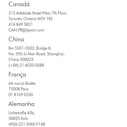
Canadá
312 Adelaide Street West, 7th Floor,
Toronto, Ontario M5V 1R2
416 849 5821
CAN.PR@dyson.com
China
Rm 5501-5502, Bridge 8,
No. 550 Ju Men Road, Shanghai,
China 200023
(+86) 21 6020 0588
França
64 rue La Boëtie
75008 Paris
01 8169 0250
Alemanha
Lichtstraße 43b,
50825 Köln
49(0) 221 5060 0148