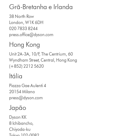
Grã-Bretanha e Irlanda
38 North Row
London, W1K 6DH
020 7833 8244
press.office@dyson.com
Hong Kong
Unit 2A-3A, 10/F, The Centrium, 60
Wyndham Street, Central, Hong Kong
(+852) 2212 5620
Itália
Piazza Gae Aulenti 4
20154 Milano
press@dyson.com
Japão
Dyson KK
8 Ichibancho,
Chiyoda-ku
Tokyo 102-0082