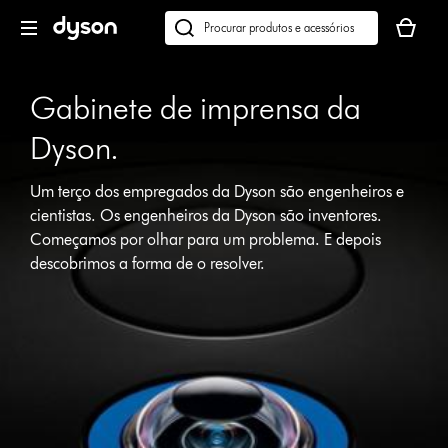
Página
O
seguinte
seu
Pesquisar
cesto
em
de
dyson.pt
Gabinete de imprensa da
compras
está
Dyson.
vazio
Um terço dos empregados da Dyson são engenheiros e
cientistas. Os engenheiros da Dyson são inventores.
Começamos por olhar para um problema. E depois
descobrimos a forma de o resolver.