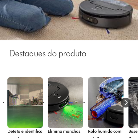
Destaques do produto
Deteta e identifica
Elimina manchas
Rolo húmido com
Base