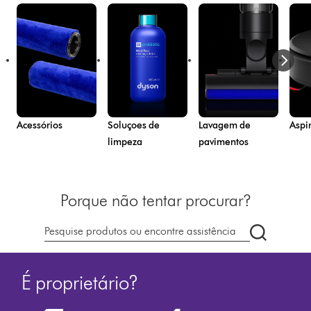
Acessórios
Soluçoes de
Lavagem de
Aspi
limpeza
pavimentos
Porque não tentar procurar?
Pesquisar
em
dyson.pt
É proprietário?