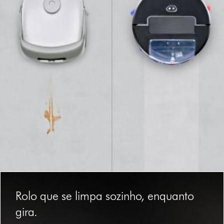
Slide
{0}
Rolo que se limpa sozinho, enquanto
of
{1}.
gira.