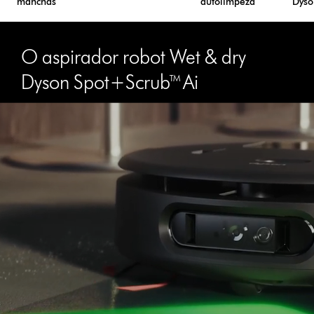
manchas
autolimpeza
Dyso
O aspirador robot Wet & dry
Dyson Spot+Scrub™ Ai
Abrir
a
transcrição
do
vídeo