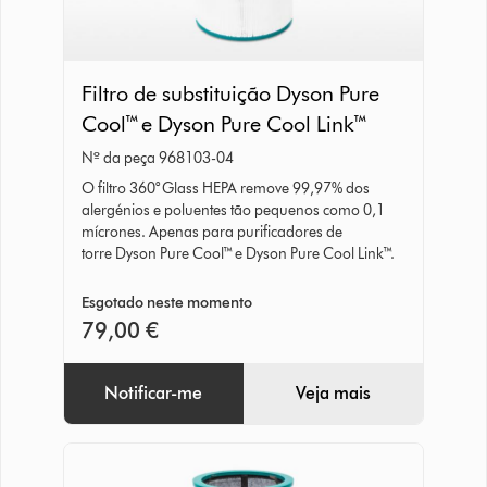
Filtro
Filtro de substituição Dyson Pure
de
Cool™ e Dyson Pure Cool Link™
substituição
Nº da peça 968103-04
Dyson
O filtro 360° Glass HEPA remove 99,97% dos
Pure
alergénios e poluentes tão pequenos como 0,1
Cool™
mícrones. Apenas para purificadores de
e
torre Dyson Pure Cool™ e Dyson Pure Cool Link™.
Dyson
Esgotado neste momento
Pure
79,00 €
Cool
Link™
Notificar-me
Veja mais