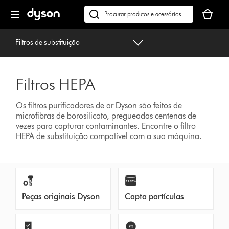
Página
O
seguinte
seu
Pesquisar
cesto
em
de
dyson.pt
Filtros de substituição
compras
está
vazio
Filtros HEPA
Os filtros purificadores de ar Dyson são feitos de
microfibras de borosilicato, pregueadas centenas de
vezes para capturar contaminantes. Encontre o filtro
HEPA de substituição compatível com a sua máquina.
Peças originais Dyson
Capta partículas