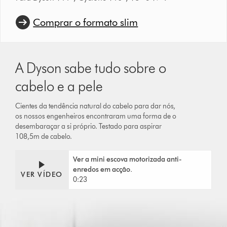
Comprar o formato slim
A Dyson sabe tudo sobre o
cabelo e a pele
Cientes da tendência natural do cabelo para dar nós,
os nossos engenheiros encontraram uma forma de o
desembaraçar a si próprio. Testado para aspirar
108,5m de cabelo.
Video
Abrir
Ver a mini escova motorizada anti-
Transcript
a
enredos em acção.
transcrição
VER VÍDEO
0:23
do
vídeo