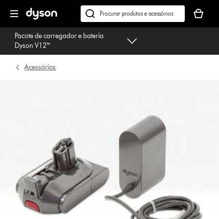
Página
O
seguinte
seu
Pesquisar
cesto
em
Pacote de carregador e bateria
de
dyson.pt
Dyson V12™
compras
está
Acessórios
vazio