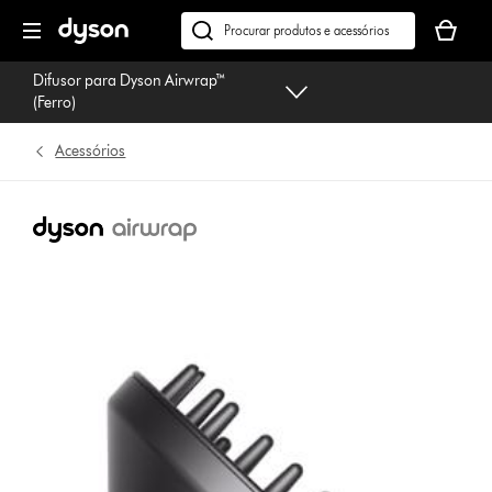
Página
O
seguinte
seu
Pesquisar
cesto
em
Difusor para Dyson Airwrap™
de
dyson.pt
(Ferro)
compras
está
Acessórios
vazio