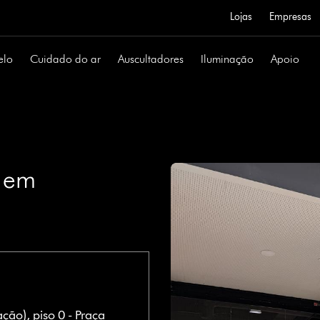
Lojas
Empresas
elo
Cuidado do ar
Auscultadores
Iluminação
Apoio
e em
zação
),
piso 0 - Praça