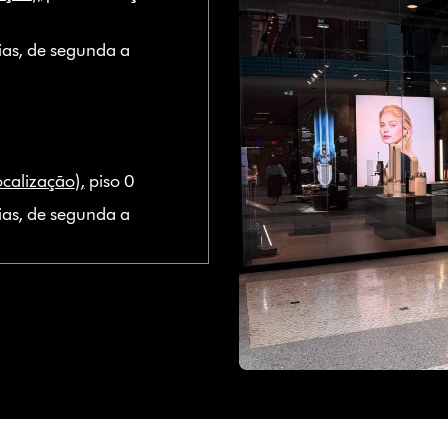
ias, de segunda a
ocalização
),
piso 0
ias, de segunda a