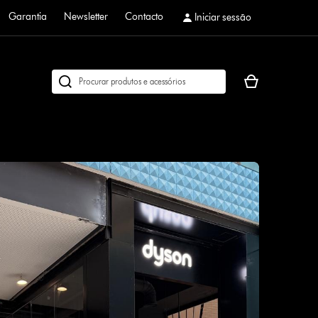
Garantia
Newsletter
Contacto
Iniciar sessão
O
Pesquisar
seu
em
cesto
dyson.pt
de
compras
está
vazio