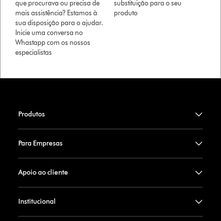
que procurava ou precisa de
substituição para o seu
mais assistência? Estamos à
produto
sua disposição para o ajudar.
Inicie uma conversa no
Whastapp com os nossos
especialistas
Produtos
Para Empresas
Apoio ao cliente
Institucional