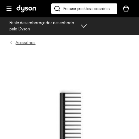
Página
O
seguinte
seu
Pesquisar
cesto
em
Pente desembaraçador desenhado
de
dyson.pt
pela Dyson
compras
está
Acessórios
vazio