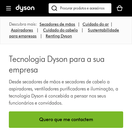
Página
O
seguinte
seu
Pesquisar
cesto
em
de
dyson.pt
Descubra mais:
Secadores de mãos
|
Cuidado do ar
|
compras
Aspiradores
|
Cuidado do cabelo
|
Sustentabilidade
está
para empresas
|
Renting Dyson
vazio
Tecnologia Dyson para a sua
empresa
Desde secadores de mãos e secadores de cabelo a
aspiradores, ventiladores purificadores e iluminação, a
tecnologia Dyson é concebida a pensar nos seus
funcionários e convidados.
Quero que me contactem