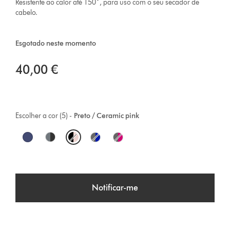
Resistente ao calor até 150˚, para uso com o seu secador de
cabelo.
Esgotado neste momento
40,00 €
Escolher a cor (5) -
Preto / Ceramic pink
O
p
t
Notificar-me
i
o
n