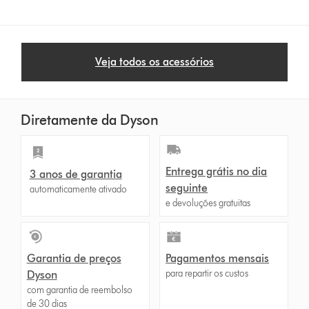
s
Veja todos os acessórios
Diretamente da Dyson
Entrega grátis no dia
3 anos de garantia
seguinte
automaticamente ativado
e devoluções gratuitas
Garantia de preços
Pagamentos mensais
para repartir os custos
Dyson
com garantia de reembolso
de 30 dias