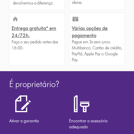
ideias.
devolvemos a diferença.
Entrega gratuita* em
Várias opções de
24/72h.
pagamento
Faça o seu pedido antes das
Pague em 3x sem juros.
16:00.
Multibanco, Cartão de crédito,
PayPal, Apple Pay o Google
Pay.
É proprietário?
Ativar a garantia
Encontrar o acessório
adequado