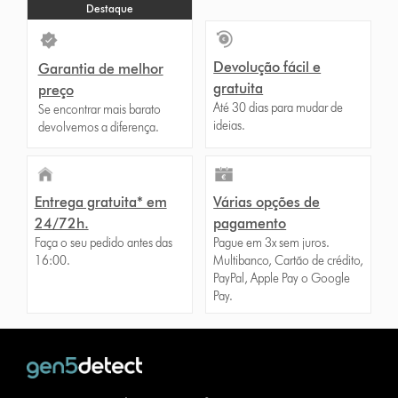
Destaque
Devolução fácil e
Garantia de melhor
gratuita
preço
Até 30 dias para mudar de
Se encontrar mais barato
ideias.
devolvemos a diferença.
Entrega gratuita* em
Várias opções de
24/72h.
pagamento
Faça o seu pedido antes das
Pague em 3x sem juros.
16:00.
Multibanco, Cartão de crédito,
PayPal, Apple Pay o Google
Pay.