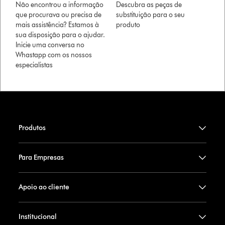
Não encontrou a informação
Descubra as peças de
que procurava ou precisa de
substituição para o seu
mais assistência? Estamos à
produto
sua disposição para o ajudar.
Inicie uma conversa no
Whastapp com os nossos
especialistas
Produtos
Para Empresas
Apoio ao cliente
Institucional