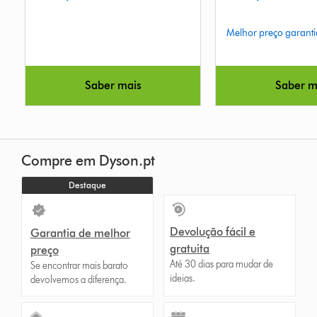
Melhor preço garanti
Saber mais
Saber m
Compre em Dyson.pt
Destaque
Devolução fácil e
Garantia de melhor
gratuita
preço
Até 30 dias para mudar de
Se encontrar mais barato
ideias.
devolvemos a diferença.