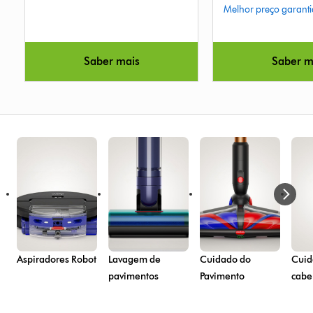
Melhor preço garanti
5
5
from
from
10
90
Reviews
Reviews
Saber mais
Saber m
Aspiradores Robot
Lavagem de
Cuidado do
Cuid
pavimentos
Pavimento
cabe