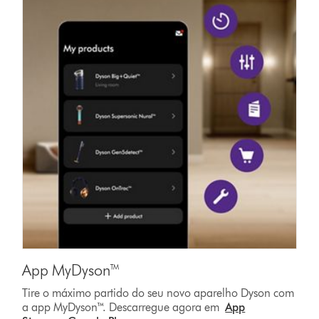
App MyDyson™
Tire o máximo partido do seu novo aparelho Dyson com
a app MyDyson™. Descarregue agora em
App