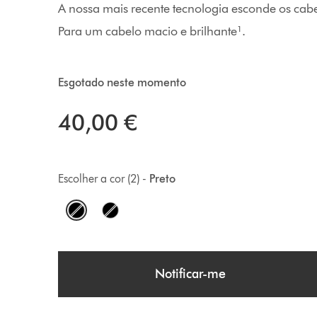
A nossa mais recente tecnologia esconde os cab
Para um cabelo macio e brilhante¹.
Esgotado neste momento
40,00 €
Escolher a cor (2) -
Preto
O
p
t
Notificar-me
i
o