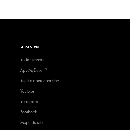
Links úteis
Iniciar sessão
App MyDyson™
Registe o seu aparelho
Youtube
Instagram
Facebook
Mapa do site