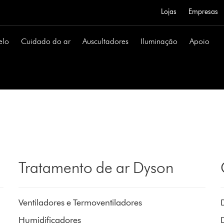
Lojas
Empresas
elo
Cuidado do ar
Auscultadores
Iluminação
Apoio
Tratamento de ar Dyson
Ventiladores e Termoventiladores
Humidificadores