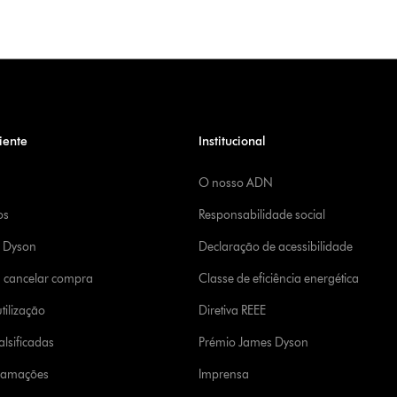
iente
Institucional
O nosso ADN
os
Responsabilidade social
a Dyson
Declaração de acessibilidade
u cancelar compra
Classe de eficiência energética
tilização
Diretiva REEE
lsificadas
Prémio James Dyson
clamações
Imprensa