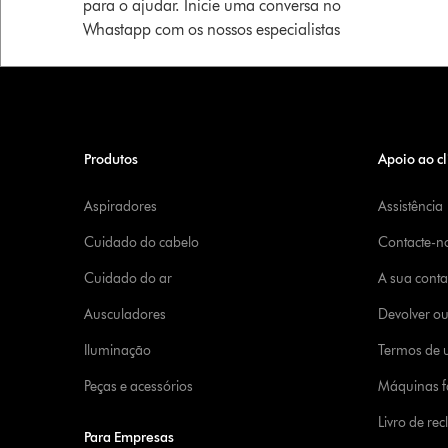
para o ajudar. Inicie uma conversa no
Whastapp com os nossos especialistas
Produtos
Apoio ao cl
Aspiradores
Assistência
Cuidado do cabelo
Contacte-n
Cuidado do ar
A sua cont
Ausculadores
Devolver o
Iluminação
Termos de u
Peças e acessórios
Máquinas fa
Livro de re
Para Empresas