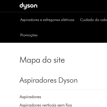
Página
seguinte
Aspiradores e esfregonas elétricas
Cuidado do cab
Promoções
Mapa do site
Aspiradores Dyson
Aspiradores
Aspiradores verticais sem fios