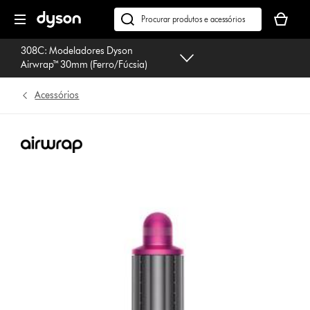
Página
O
seguinte
seu
Pesquisar
cesto
em
308C: Modeladores Dyson
de
dyson.pt
Airwrap™ 30mm (Ferro/Fúcsia)
compras
está
Acessórios
vazio