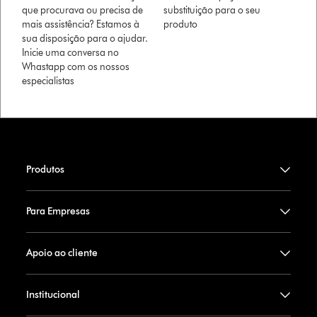
que procurava ou precisa de
substituição para o seu
mais assistência? Estamos à
produto
sua disposição para o ajudar.
Inicie uma conversa no
Whastapp com os nossos
especialistas
Produtos
Para Empresas
Apoio ao cliente
Institucional