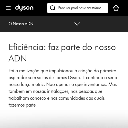
Página
O
seguinte
seu
Pesquisar
cesto
em
de
dyson.pt
O Nosso ADN
compras
está
vazio
Eficiência: faz parte do nosso
ADN
Foi a motivação que impulsionou à criação do primeiro
aspirador sem sacos de James Dyson. E continua a ser a
nossa força motriz. Não apenas o que inventamos. Mas
também em nossas instalações, nas pessoas que
trabalham conosco e nas comunidades das quais
fazemos parte.