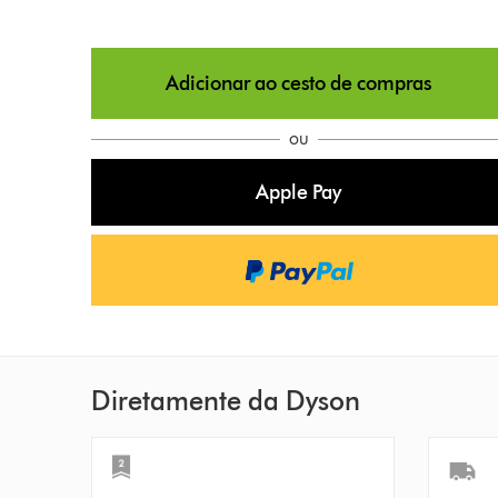
p
t
Adicionar ao cesto de compras
i
o
ou
n
Apple Pay
s
Diretamente da Dyson