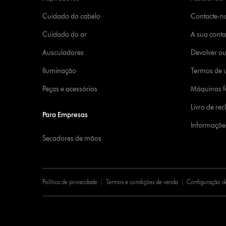
Cuidado do cabelo
Contacte-n
Cuidado do ar
A sua cont
Ausculadores
Devolver o
Iluminação
Termos de u
Peças e acessórios
Máquinas fa
Livro de re
Para Empresas
Informaçõe
Secadores de mãos
Política de privacidade
Termos e condições de venda
Configuração d