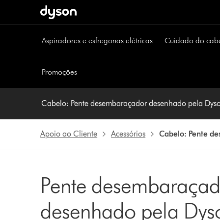
Página
seguinte
Aspiradores e esfregonas elétricas
Cuidado do cab
Promoções
Cabelo: Pente desembaraçador desenhado pela Dys
Apoio ao Cliente
Acessórios
Cabelo: Pente d
Pente desembaraçad
desenhado pela Dys