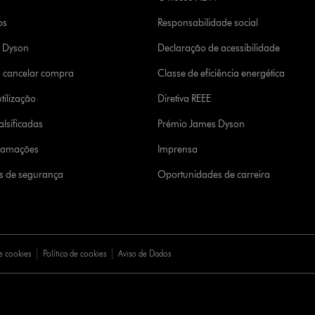
os
Responsabilidade social
a Dyson
Declaração de acessibilidade
u cancelar compra
Classe de eficiência energética
tilização
Diretiva REEE
lsificadas
Prémio James Dyson
clamações
Imprensa
s de segurança
Oportunidades de carreira
e cookies
Política de cookies
Aviso de Dados