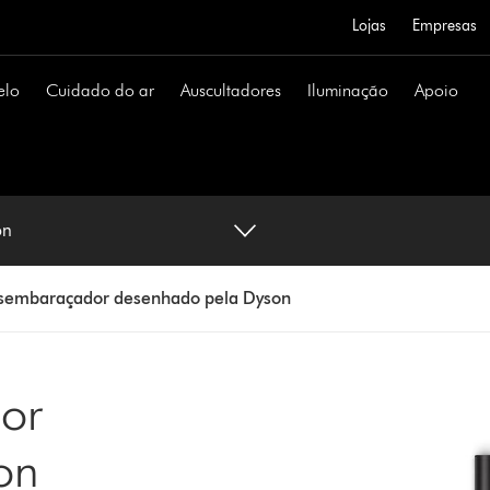
Lojas
Empresas
elo
Cuidado do ar
Auscultadores
Iluminação
Apoio
on
esembaraçador desenhado pela Dyson
or
on