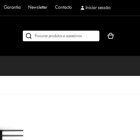
Garantia
Newsletter
Contacto
Iniciar sessão
O
Pesquisar
seu
em
cesto
dyson.pt
de
compras
está
vazio