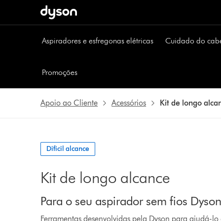
Página
seguinte
Aspiradores e esfregonas elétricas
Cuidado do cab
Promoções
Apoio ao Cliente
Acessórios
Kit de longo alca
Dificil alcance
Kit de longo alcance
Para o seu aspirador sem fios Dyso
Ferramentas desenvolvidas pela Dyson para ajudá-lo a