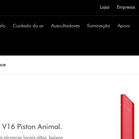
Lojas
Empresas
elo
Cuidado do ar
Auscultadores
Iluminação
Apoio
nce
n V16 Piston Animal.
 alcançar locais altos, baixos