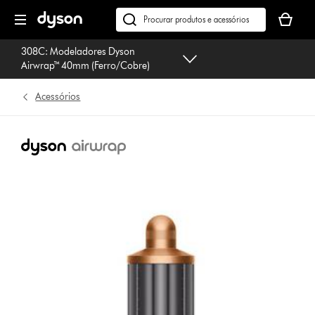
Página
O
seguinte
seu
Pesquisar
cesto
em
308C: Modeladores Dyson
de
dyson.pt
Airwrap™ 40mm (Ferro/Cobre)
compras
está
Acessórios
vazio