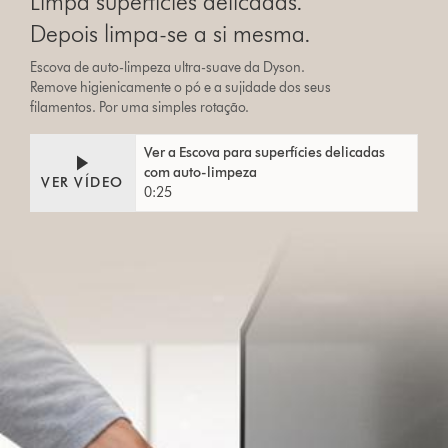
Limpa superfícies delicadas.
Depois limpa-se a si mesma.
Escova de auto-limpeza ultra-suave da Dyson.
Remove higienicamente o pó e a sujidade dos seus
filamentos. Por uma simples rotação.
Video
Abrir
Ver a Escova para superfícies delicadas
Transcript
a
com auto-limpeza
transcrição
VER VÍDEO
0:25
do
vídeo