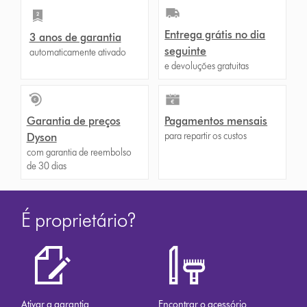
Entrega grátis no dia
3 anos de garantia
seguinte
automaticamente ativado
e devoluções gratuitas
Garantia de preços
Pagamentos mensais
para repartir os custos
Dyson
com garantia de reembolso
de 30 dias
É proprietário?
Ativar a garantia
Encontrar o acessório