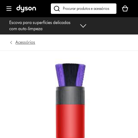
Página
O
seguinte
seu
Pesquisar
cesto
em
Escova para superfícies delicadas
de
dyson.pt
com auto-limpeza
compras
está
Acessórios
vazio