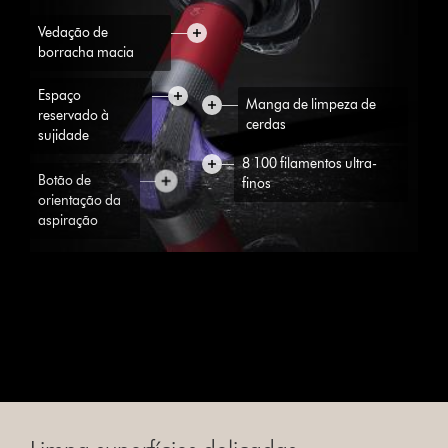
Vedação de
borracha macia
Espaço
Manga de limpeza de
reservado à
cerdas
sujidade
8 100 filamentos ultra-
Botão de
finos
orientação da
aspiração
8 100 filamentos ultra-finos
Filamentos PBT densos, significativamente mais macios do que o
nylon.