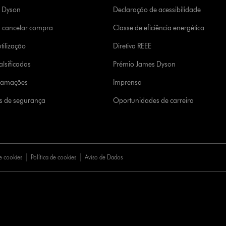
a Dyson
Declaração de acessibilidade
u cancelar compra
Classe de eficiência energética
tilização
Diretiva REEE
lsificadas
Prémio James Dyson
clamações
Imprensa
s de segurança
Oportunidades de carreira
e cookies
Política de cookies
Aviso de Dados