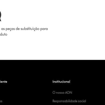
 as peças de substituição para
oduto
iente
Institucional
O nosso ADN
os
Responsabilidade social