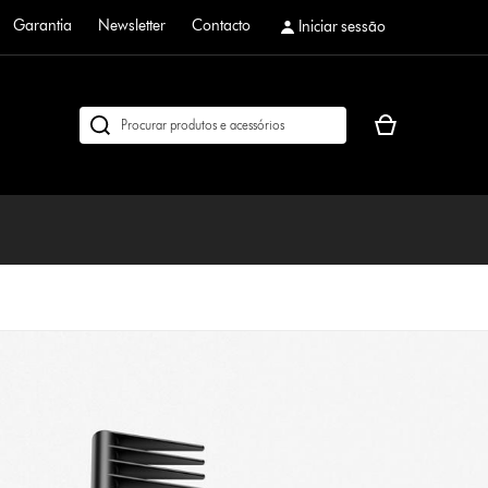
Garantia
Newsletter
Contacto
Iniciar sessão
O
Pesquisar
seu
em
cesto
dyson.pt
de
compras
está
vazio