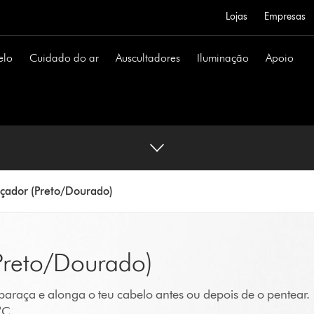
Lojas
Empresas
elo
Cuidado do ar
Auscultadores
Iluminação
Apoio
çador (Preto/Dourado)
Preto/Dourado)
raça e alonga o teu cabelo antes ou depois de o pentear.
°C.