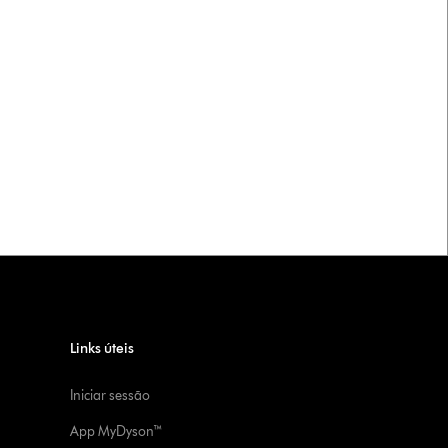
Links úteis
Iniciar sessão
App MyDyson™