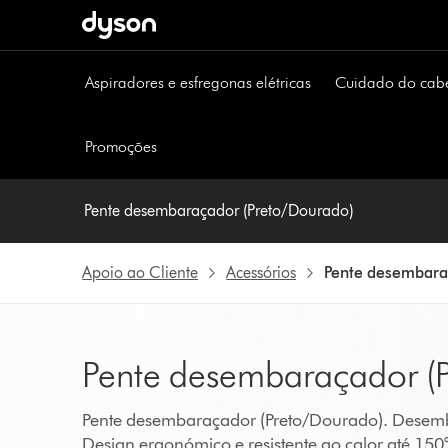
Página
seguinte
Aspiradores e esfregonas elétricas
Cuidado do cab
Promoções
Pente desembaraçador (Preto/Dourado)
Apoio ao Cliente
Acessórios
Pente desembara
Pente desembaraçador (
Pente desembaraçador (Preto/Dourado). Desemba
Design ergonómico e resistente ao calor até 150