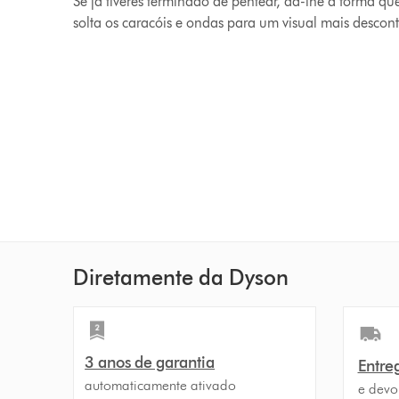
Se já tiveres terminado de pentear, dá-lhe a forma qu
solta os caracóis e ondas para um visual mais descont
Diretamente da Dyson
3 anos de garantia
Entreg
automaticamente ativado
e devo