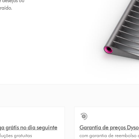
e desejas ou
raído.
a grátis no dia seguinte
Garantia de preços Dys
luções gratuitas
com garantia de reembolso 