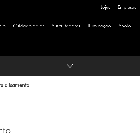
Lojas
Empresas
elo
Cuidado do ar
Auscultadores
Iluminação
Apoio
ra alisamento
nto