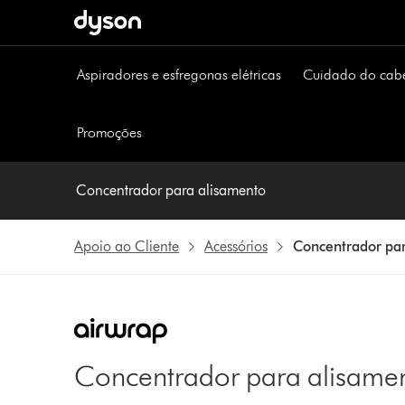
Página
seguinte
Aspiradores e esfregonas elétricas
Cuidado do cab
Promoções
Concentrador para alisamento
Apoio ao Cliente
Acessórios
Concentrador pa
Concentrador para alisame