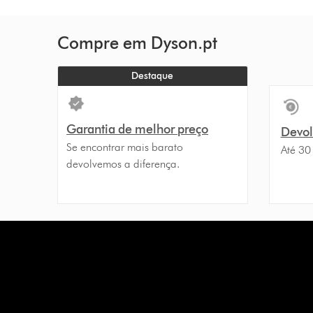
Compre em Dyson.pt
Destaque
Garantia de melhor preço
Devolu
Se encontrar mais barato
Até 30
devolvemos a diferença.