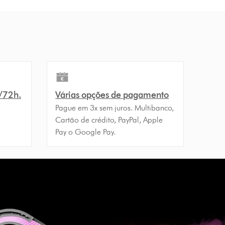
4/72h.
Várias opções de pagamento
Pague em 3x sem juros. Multibanco,
Cartão de crédito, PayPal, Apple
Pay o Google Pay.