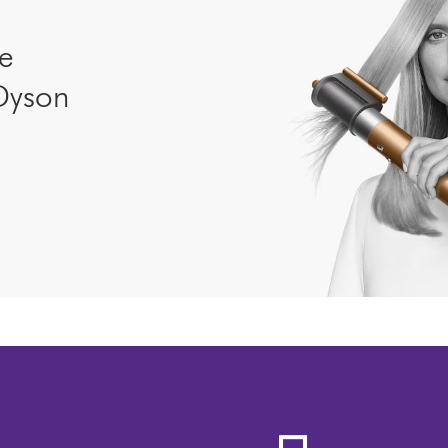
 e
Dyson