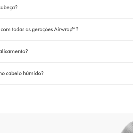
 cabeça?
 com todas as gerações Airwrap™?
 alisamento?
o no cabelo húmido?