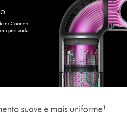
ão
 de ar Coanda
a um penteado
nto suave e mais uniforme¹