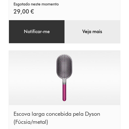
mm)
Esgotado neste momento
Fúcsia
29,00 €
Notificar-me
Veja mais
Escova
Escova larga concebida pela Dyson
larga
(Fúcsia/metal)