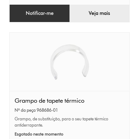
Notificar-me
Veja mais
Grampo
Grampo de tapete térmico
de
Nº da peça 968686-01
tapete
Grampo, de substituição, para o seu tapete térmico
térmico
antiderrapante.
Esgotado neste momento