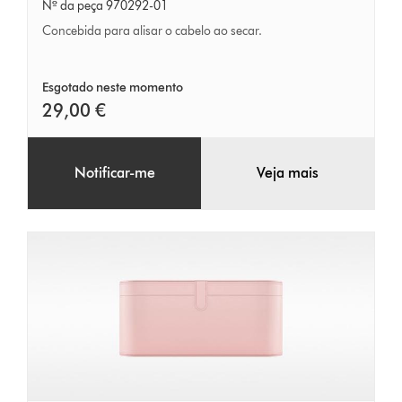
concebida
Nº da peça 970292-01
pela
Concebida para alisar o cabelo ao secar.
Dyson
(Fúcsia/metal)
Esgotado neste momento
29,00 €
Notificar-me
Veja mais