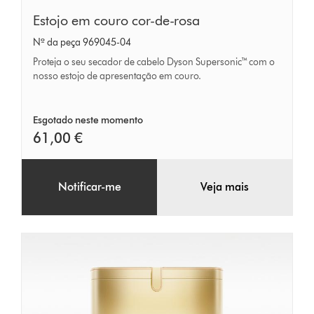
Estojo
Estojo em couro cor-de-rosa
em
Nº da peça 969045-04
couro
Proteja o seu secador de cabelo Dyson Supersonic™ com o
cor-
nosso estojo de apresentação em couro.
de-
rosa
Esgotado neste momento
61,00 €
Notificar-me
Veja mais