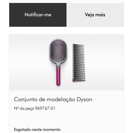
Notificar-me
Veja mais
Conjunto
Conjunto de modelação Dyson
de
Nº da peça 969747-01
modelação
Dyson
Esgotado neste momento