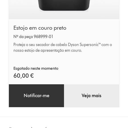
Estojo
Estojo em couro preto
em
Nº da peça 968999-01
couro
Proteja o seu secador de cabelo Dyson Supersonic™ com o
preto
nosso estojo de apresentação em couro.
Esgotado neste momento
60,00 €
Notificar-me
Veja mais