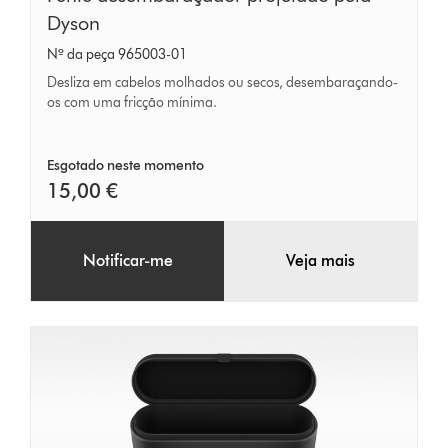
desembaraçador
Dyson
projetado
Nº da peça 965003-01
pela
Desliza em cabelos molhados ou secos, desembaraçando-
Dyson
os com uma fricção mínima.
Esgotado neste momento
15,00 €
Notificar-me
Veja mais