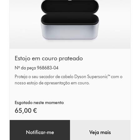
Estojo
Estojo em couro prateado
em
Nº da peça 968683-04
couro
Proteja o seu secador de cabelo Dyson Supersonic™ com o
prateado
nosso estojo de apresentação em couro.
Esgotado neste momento
65,00 €
Notificar-me
Veja mais