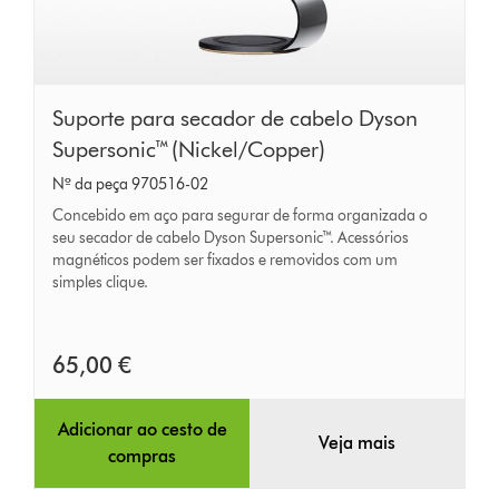
Suporte
Suporte para secador de cabelo Dyson
para
Supersonic™ (Nickel/Copper)
secador
Nº da peça 970516-02
de
Concebido em aço para segurar de forma organizada o
cabelo
seu secador de cabelo Dyson Supersonic™. Acessórios
magnéticos podem ser fixados e removidos com um
Dyson
simples clique.
Supersonic™
(Nickel/Copper)
65,00 €
Adicionar ao cesto de
Veja mais
compras