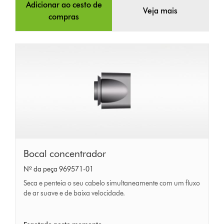
Adicionar ao cesto de
Veja mais
compras
Bocal
Bocal concentrador
concentrador
Nº da peça 969571-01
Seca e penteia o seu cabelo simultaneamente com um fluxo
de ar suave e de baixa velocidade.