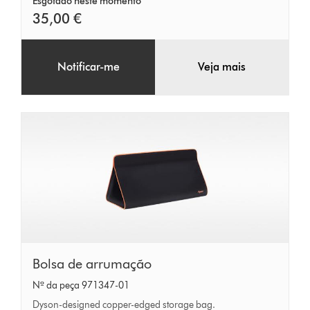
Esgotado neste momento
35,00 €
Notificar-me
Veja mais
Bolsa
Bolsa de arrumação
de
Nº da peça 971347-01
arrumação
Dyson-designed copper-edged storage bag.