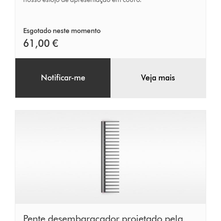
castanho-
claro
Esgotado neste momento
61,00 €
Notificar-me
Veja mais
Pente
Pente desembaraçador projetado pela