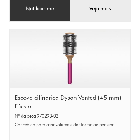
Notificar-me
Veja mais
Escova
Escova cilíndrica Dyson Vented (45 mm)
cilíndrica
Fúcsia
Dyson
Nº da peça 970293-02
Vented
Concebida para criar volume e dar forma ao pentear
(45