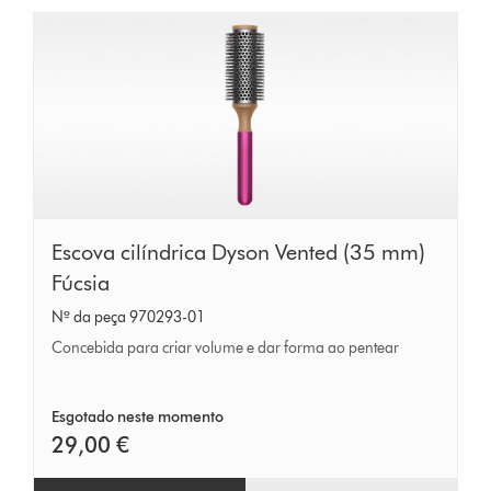
Escova
Escova cilíndrica Dyson Vented (35 mm)
cilíndrica
Fúcsia
Dyson
Nº da peça 970293-01
Vented
Concebida para criar volume e dar forma ao pentear
(35
mm)
Esgotado neste momento
Fúcsia
29,00 €