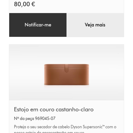
80,00 €
Notificar-me
Veja mais
Estojo
Estojo em couro castanho-claro
em
Nº da peça 969045-07
couro
Proteja o seu secador de cabelo Dyson Supersonic™ com o
nosso estojo de apresentação em couro.