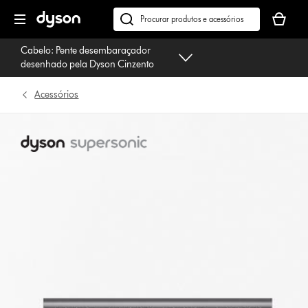
Página
O
seguinte
seu
Pesquisar
cesto
em
Cabelo: Pente desembaraçador
de
dyson.pt
desenhado pela Dyson Cinzento
compras
está
Acessórios
vazio