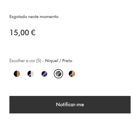
Esgotado neste momento
15,00 €
Escolher a cor (5) -
Níquel / Preto
O
p
t
Notificar-me
i
o
n