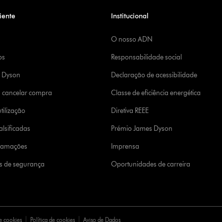
iente
Institucional
O nosso ADN
os
Responsabilidade social
a Dyson
Declaração de acessibilidade
u cancelar compra
Classe de eficiência energética
tilização
Diretiva REEE
lsificadas
Prémio James Dyson
clamações
Imprensa
s de segurança
Oportunidades de carreira
e cookies
Política de cookies
Aviso de Dados