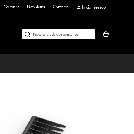
Garantia
Newsletter
Contacto
Iniciar sessão
O
Pesquisar
seu
em
cesto
dyson.pt
de
compras
está
vazio