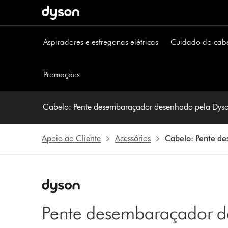
Página
seguinte
Aspiradores e esfregonas elétricas
Cuidado do cab
Promoções
Cabelo: Pente desembaraçador desenhado pela Dyso
Apoio ao Cliente
Acessórios
Cabelo: Pente d
Pente desembaraçador d