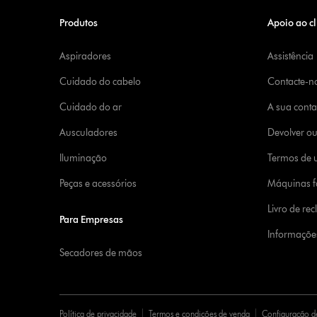
Produtos
Apoio ao cl
Aspiradores
Assistência
Cuidado do cabelo
Contacte-n
Cuidado do ar
A sua cont
Ausculadores
Devolver o
Iluminação
Termos de u
Peças e acessórios
Máquinas fa
Livro de re
Para Empresas
Informaçõe
Secadores de mãos
Política de privacidade
Termos e condições de venda
Configuração d