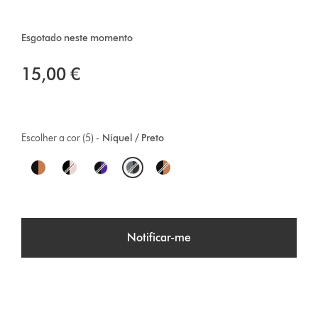
Esgotado neste momento
15,00 €
Escolher a cor (5) -
Níquel / Preto
O
p
t
Notificar-me
i
o
n