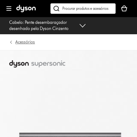
Página
O
seguinte
seu
Pesquisar
cesto
em
Cabelo: Pente desembaraçador
de
dyson.pt
desenhado pela Dyson Cinzento
compras
está
Acessórios
vazio