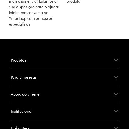
mais assistência? Estamos à
produto
sua disposição para o ajudar.
Inicie uma conversa no
Whastapp com os nossos
especialistas
Produtos
Para Empresas
Apoio ao cliente
Institucional
Links úteis