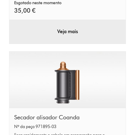
Esgotado neste momento
35,00 €
Veja mais
Secador
Secador alisador Coanda
alisador
Nº da peça 971895-03
Coanda