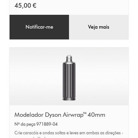
45,00 €
Notificar-me
Veja mais
Modelador
Modelador Dyson Airwrap™ 40mm
Dyson
Nº da peça 971889-04
Airwrap™
Crie caracóis e ondas soltas e leves em ambas as direções -