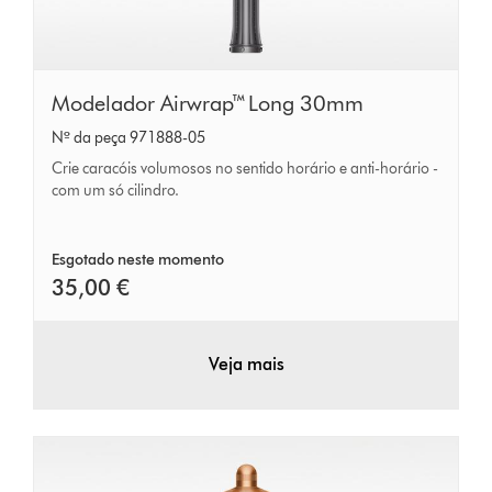
Modelador
Modelador Airwrap™ Long 30mm
Airwrap™
Nº da peça 971888-05
Long
Crie caracóis volumosos no sentido horário e anti-horário -
30mm
com um só cilindro.
Esgotado neste momento
35,00 €
Veja mais