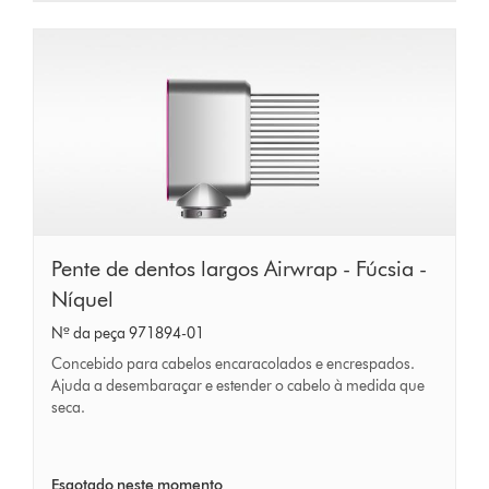
Pente
Pente de dentos largos Airwrap - Fúcsia -
de
Níquel
dentos
Nº da peça 971894-01
largos
Concebido para cabelos encaracolados e encrespados.
Airwrap
Ajuda a desembaraçar e estender o cabelo à medida que
seca.
-
Fúcsia
-
Esgotado neste momento