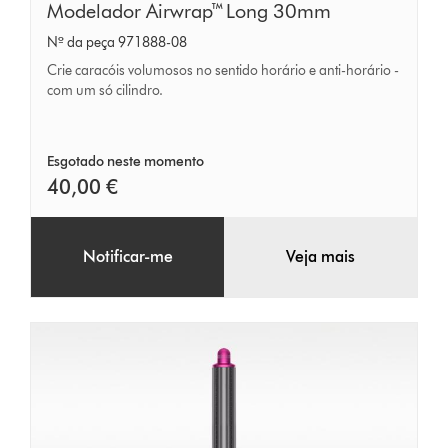
Modelador
Modelador Airwrap™ Long 30mm
Airwrap™
Nº da peça 971888-08
Long
Crie caracóis volumosos no sentido horário e anti-horário -
30mm
com um só cilindro.
Esgotado neste momento
40,00 €
Notificar-me
Veja mais