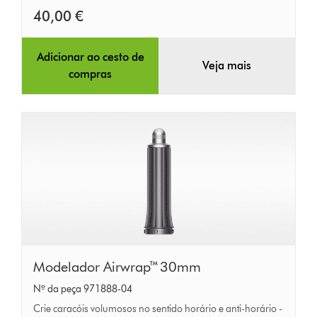
40,00 €
Adicionar ao cesto de
Veja mais
compras
Modelador
Modelador Airwrap™ 30mm
Airwrap™
Nº da peça 971888-04
30mm
Crie caracóis volumosos no sentido horário e anti-horário -