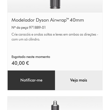
Modelador
Modelador Dyson Airwrap™ 40mm
Dyson
Nº da peça 971889-01
Airwrap™
Crie caracóis e ondas soltas e leves em ambas as direções -
40mm
com um só cilindro.
Esgotado neste momento
40,00 €
Notificar-me
Veja mais