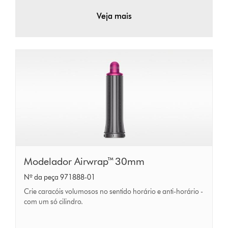
Veja mais
Modelador
Modelador Airwrap™ 30mm
Airwrap™
Nº da peça 971888-01
30mm
Crie caracóis volumosos no sentido horário e anti-horário -
com um só cilindro.