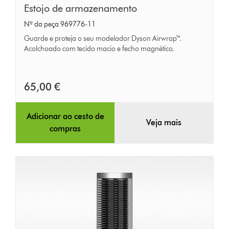
Estojo
Estojo de armazenamento
de
Nº da peça 969776-11
armazenamento
Guarde e proteja o seu modelador Dyson Airwrap™.
Acolchoado com tecido macio e fecho magnético.
65,00 €
Adicionar ao cesto de
Veja mais
compras