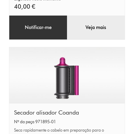
Níquel
40,00 €
Notificar-me
Veja mais
Secador
Secador alisador Coanda
alisador
Nº da peça 971895-01
Coanda
Seca rapidamente o cabelo em preparação para o