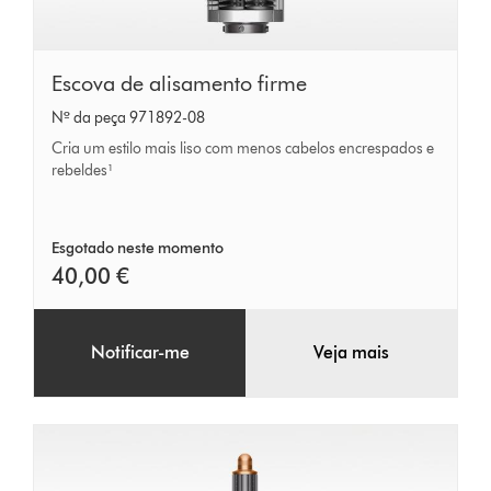
Escova
Escova de alisamento firme
de
Nº da peça 971892-08
alisamento
Cria um estilo mais liso com menos cabelos encrespados e
firme
rebeldes¹
Esgotado neste momento
40,00 €
Notificar-me
Veja mais