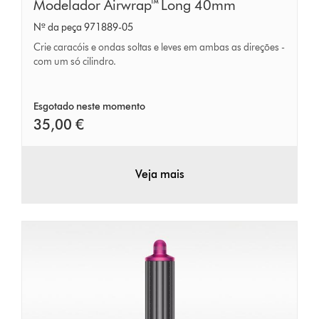
Modelador
Modelador Airwrap™ Long 40mm
Airwrap™
Nº da peça 971889-05
Long
Crie caracóis e ondas soltas e leves em ambas as direções -
40mm
com um só cilindro.
Esgotado neste momento
35,00 €
Veja mais