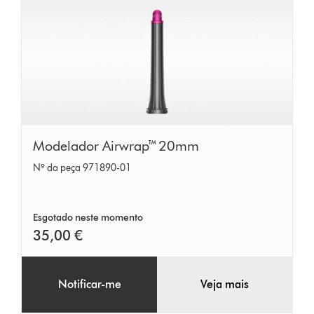
Modelador
Modelador Airwrap™ 20mm
Airwrap™
Nº da peça 971890-01
20mm
Esgotado neste momento
35,00 €
Notificar-me
Veja mais