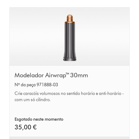
Modelador
Modelador Airwrap™ 30mm
Airwrap™
Nº da peça 971888-03
30mm
Crie caracóis volumosos no sentido horário e anti-horário -
com um só cilindro.
Esgotado neste momento
35,00 €