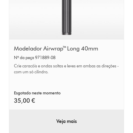
Modelador
Modelador Airwrap™ Long 40mm
Airwrap™
Nº da peça 971889-08
Long
Crie caracóis e ondas soltas e leves em ambas as direções -
40mm
com um só cilindro.
Esgotado neste momento
35,00 €
Veja mais