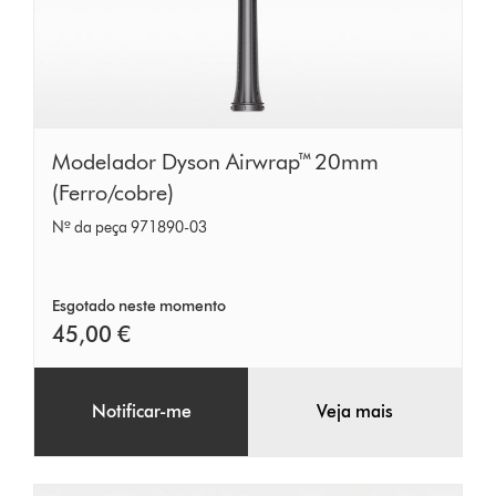
Modelador
Modelador Dyson Airwrap™ 20mm
Dyson
(Ferro/cobre)
Airwrap™
Nº da peça 971890-03
20mm
(Ferro/cobre)
Esgotado neste momento
45,00 €
Notificar-me
Veja mais