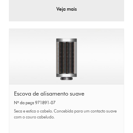
Veja mais
Escova
Escova de alisamento suave
de
Nº da peça 971891-07
alisamento
Seca e estica o cabelo. Concebida para um contacto suave
suave
com o couro cabeludo.