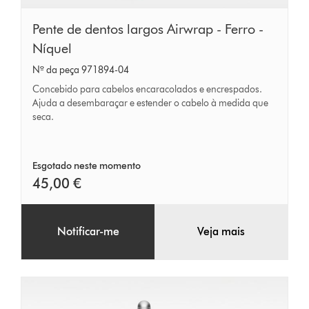
Pente
Pente de dentos largos Airwrap - Ferro -
de
Níquel
dentos
Nº da peça 971894-04
largos
Concebido para cabelos encaracolados e encrespados.
Airwrap
Ajuda a desembaraçar e estender o cabelo à medida que
seca.
-
Ferro
-
Esgotado neste momento
Níquel
45,00 €
Notificar-me
Veja mais