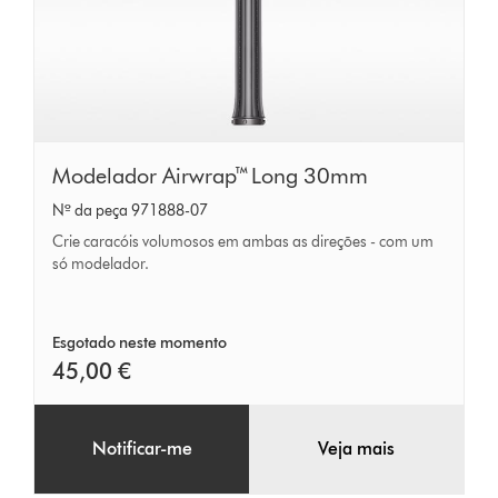
Modelador
Modelador Airwrap™ Long 30mm
Airwrap™
Nº da peça 971888-07
Long
Crie caracóis volumosos em ambas as direções - com um
30mm
só modelador.
Esgotado neste momento
45,00 €
Notificar-me
Veja mais