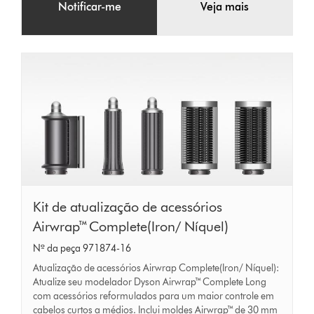
Notificar-me
Veja mais
Kit
Kit de atualização de acessórios
de
Airwrap™ Complete(Iron/ Níquel)
atualização
Nº da peça 971874-16
de
Atualização de acessórios Airwrap Complete(Iron/ Níquel):
acessórios
Atualize seu modelador Dyson Airwrap™ Complete Long
com acessórios reformulados para um maior controle em
Airwrap™
cabelos curtos a médios. Inclui moldes Airwrap™ de 30 mm