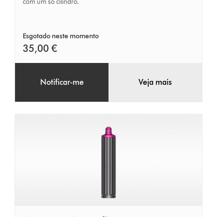
40mm
com um só cilindro.
Esgotado neste momento
35,00 €
Notificar-me
Veja mais