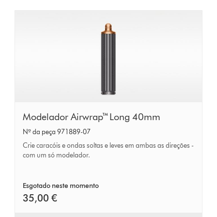
Modelador
Modelador Airwrap™ Long 40mm
Airwrap™
Nº da peça 971889-07
Long
Crie caracóis e ondas soltas e leves em ambas as direções -
40mm
com um só modelador.
Esgotado neste momento
35,00 €