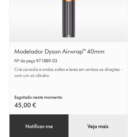
Modelador
Modelador Dyson Airwrap™ 40mm
Dyson
Nº da peça 971889-03
Airwrap™
Crie caracóis e ondas soltas e leves em ambas as direções -
40mm
com um só cilindro.
Esgotado neste momento
45,00 €
Notificar-me
Veja mais