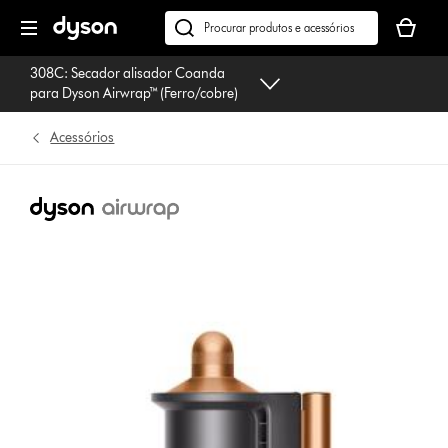
Página
O
seguinte
seu
Pesquisar
cesto
em
308C: Secador alisador Coanda
de
dyson.pt
para Dyson Airwrap™ (Ferro/cobre)
compras
está
Acessórios
vazio