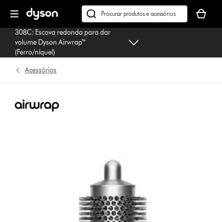
Página
O
seguinte
seu
Pesquisar
cesto
em
308C: Escova redonda para dar
de
dyson.pt
volume Dyson Airwrap™
compras
(Ferro/níquel)
está
Acessórios
vazio