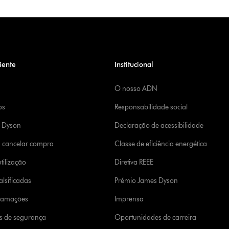
iente
Institucional
O nosso ADN
os
Responsabilidade social
a Dyson
Declaração de acessibilidade
u cancelar compra
Classe de eficiência energética
tilização
Diretiva REEE
lsificadas
Prémio James Dyson
clamações
Imprensa
s de segurança
Oportunidades de carreira