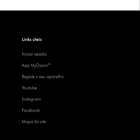
Links úteis
Iniciar sessão
App MyDyson™
Registe o seu aparelho
Youtube
Instagram
Facebook
Mapa do site