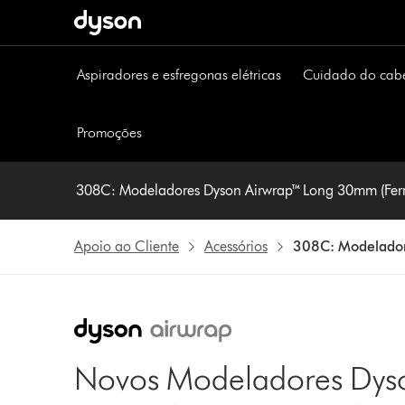
Página
seguinte
Aspiradores e esfregonas elétricas
Cuidado do cab
Promoções
308C: Modeladores Dyson Airwrap™ Long 30mm (Fer
Apoio ao Cliente
Acessórios
308C: Modelador
Novos Modeladores Dyso