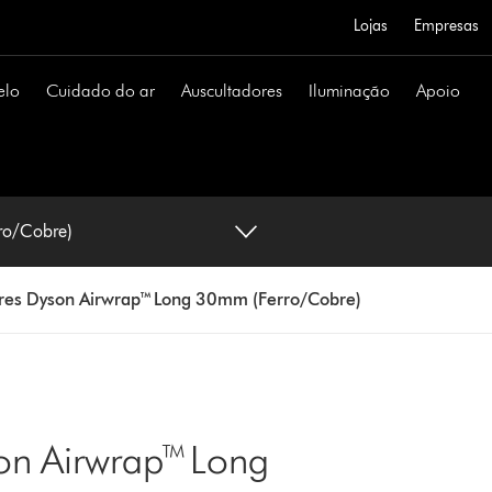
Lojas
Empresas
elo
Cuidado do ar
Auscultadores
Iluminação
Apoio
ro/Cobre)
es Dyson Airwrap™ Long 30mm (Ferro/Cobre)
n Airwrap™ Long