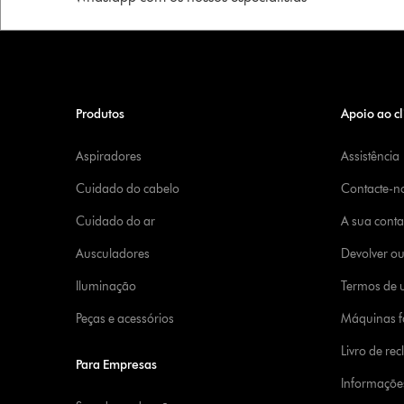
Produtos
Apoio ao cl
Aspiradores
Assistência
Cuidado do cabelo
Contacte-n
Cuidado do ar
A sua cont
Ausculadores
Devolver o
Iluminação
Termos de u
Peças e acessórios
Máquinas fa
Livro de re
Para Empresas
Informaçõe