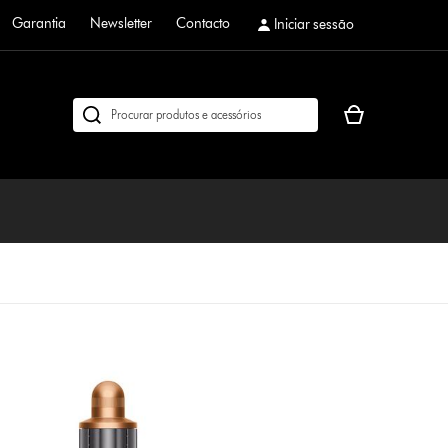
Garantia
Newsletter
Contacto
Iniciar sessão
O
Pesquisar
seu
em
cesto
dyson.pt
de
compras
está
vazio