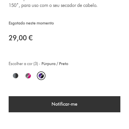
150˚, para uso com o seu secador de cabelo.
Esgotado neste momento
29,00 €
Escolher a cor (3) -
Púrpura / Preto
O
p
t
Notificar-me
i
o
n