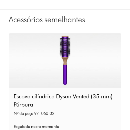
s
Acessórios semelhantes
Escova
Escova cilíndrica Dyson Vented (35 mm)
cilíndrica
Púrpura
Dyson
Nº da peça 971060-02
Vented
(35
Esgotado neste momento