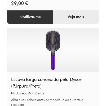
mm)
29,00 €
Púrpura
Notificar-me
Veja mais
Escova
Escova larga concebida pela Dyson
larga
(Púrpura/Preto)
concebida
Nº da peça 971062-02
pela
Alisa o seu cabelo antes de modelá-lo ou durante a
Dyson
secagem