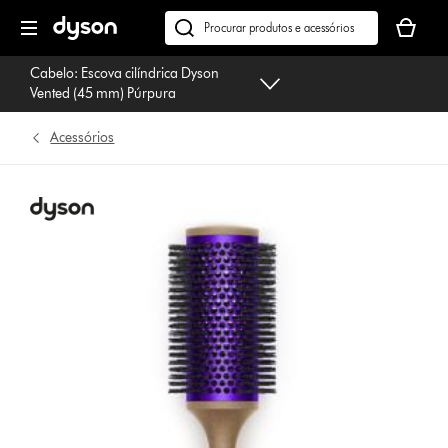
Página
O
seguinte
seu
Pesquisar
cesto
em
Cabelo: Escova cilíndrica Dyson
de
dyson.pt
Vented (45 mm) Púrpura
compras
está
Acessórios
vazio