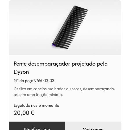
Pente
Pente desembaraçador projetado pela
desembaraçador
Dyson
projetado
Nº da peça 965003-03
pela
Desliza em cabelos molhados ou secos, desembaraçando-
Dyson
os com uma fricção mínima.
Esgotado neste momento
20,00 €
Notificar-me
Veja mais