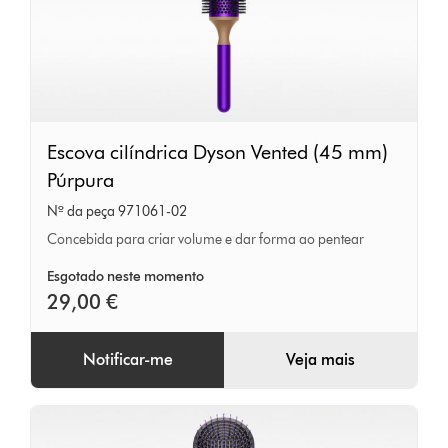
Escova
Escova cilíndrica Dyson Vented (45 mm)
cilíndrica
Púrpura
Dyson
Nº da peça 971061-02
Vented
Concebida para criar volume e dar forma ao pentear
(45
mm)
Esgotado neste momento
29,00 €
Púrpura
Notificar-me
Veja mais