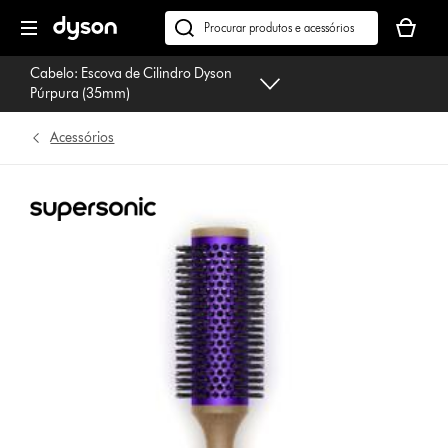
Página
O
seguinte
seu
Pesquisar
cesto
em
Cabelo: Escova de Cilindro Dyson
de
dyson.pt
Púrpura (35mm)
compras
está
Acessórios
vazio