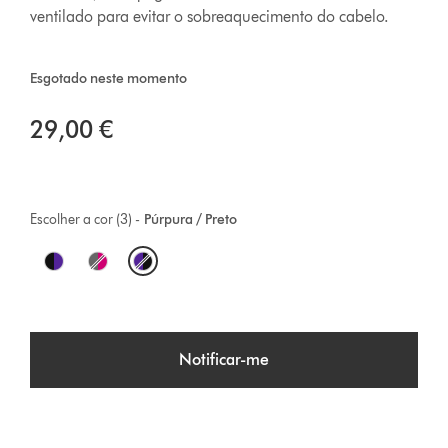
ventilado para evitar o sobreaquecimento do cabelo.
Esgotado neste momento
29,00 €
Escolher a cor (3) -
Púrpura / Preto
O
p
t
Notificar-me
i
o
n