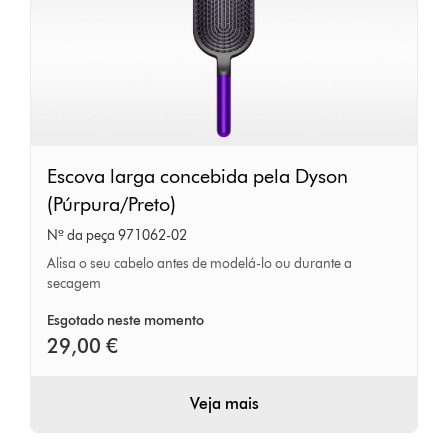
Escova
Escova larga concebida pela Dyson
larga
(Púrpura/Preto)
concebida
Nº da peça 971062-02
pela
Alisa o seu cabelo antes de modelá-lo ou durante a
Dyson
secagem
(Púrpura/Preto)
Esgotado neste momento
29,00 €
Veja mais