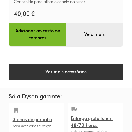
Concebida para alisar o cabelo ao secar.
Dyson
(Níquel/Preto)
40,00 €
Adicionar ao cesto de
Veja mais
compras
Ver mais acessórios
Só a Dyson garante:
Entrega gratuita em
3 anos de garantia
48/72 horas
para acessórios e peças
e devoluções gratuitas