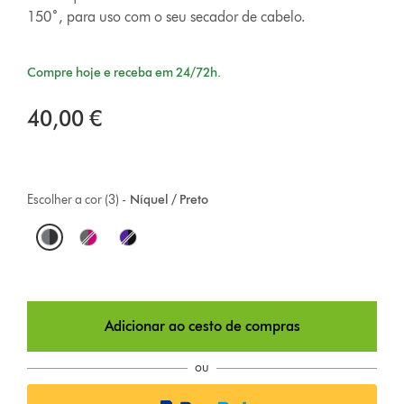
150˚, para uso com o seu secador de cabelo.
Compre hoje e receba em 24/72h.
40,00 €
Escolher a cor (3) -
Níquel / Preto
O
p
t
Adicionar ao cesto de compras
i
o
ou
n