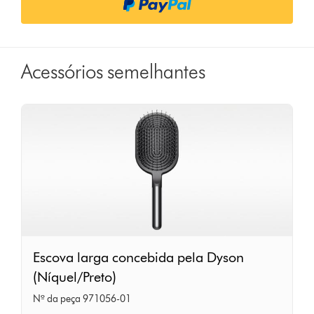
s
Acessórios semelhantes
Escova
Escova larga concebida pela Dyson
larga
(Níquel/Preto)
concebida
Nº da peça 971056-01
pela