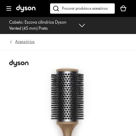
Página
O
seguinte
seu
Pesquisar
cesto
em
Cabelo: Escova cilíndrica Dyson
de
dyson.pt
Vented (45 mm) Preta
compras
está
Acessórios
vazio