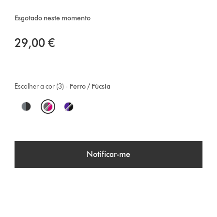
Esgotado neste momento
29,00 €
Escolher a cor (3) -
Ferro / Fúcsia
O
p
t
Notificar-me
i
o
n
s