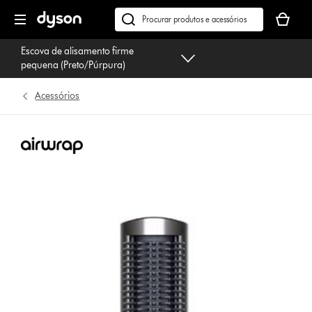
Página
O
seguinte
seu
Pesquisar
cesto
em
Escova de alisamento firme
de
dyson.pt
pequena (Preto/Púrpura)
compras
está
Acessórios
vazio