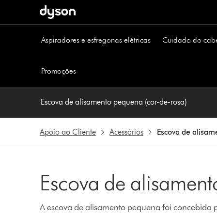
Página
seguinte
Aspiradores e esfregonas elétricas
Cuidado do cab
Promoções
Escova de alisamento pequena (cor-de-rosa)
Apoio ao Cliente
Acessórios
Escova de alisam
Escova de alisamen
A escova de alisamento pequena foi concebida p