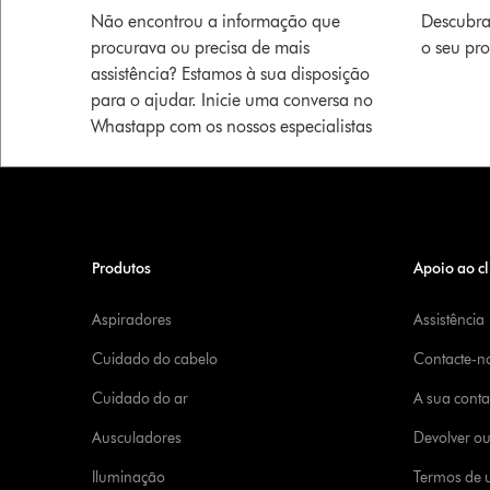
Não encontrou a informação que
Descubra
procurava ou precisa de mais
o seu pr
assistência? Estamos à sua disposição
para o ajudar. Inicie uma conversa no
Whastapp com os nossos especialistas
Produtos
Apoio ao cl
Aspiradores
Assistência
Cuidado do cabelo
Contacte-n
Cuidado do ar
A sua cont
Ausculadores
Devolver o
Iluminação
Termos de u