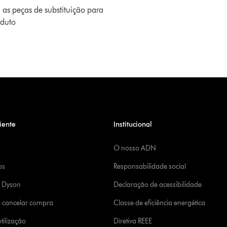
 as peças de substituição para
oduto
iente
Institucional
O nosso ADN
os
Responsabilidade social
a Dyson
Declaração de acessibilidade
u cancelar compra
Classe de eficiência energética
tilização
Diretiva REEE