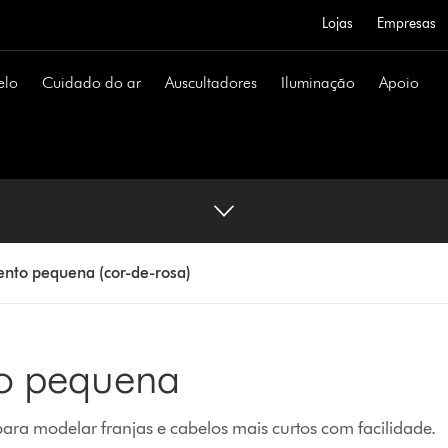
Lojas
Empresas
elo
Cuidado do ar
Auscultadores
Iluminação
Apoio
ento pequena (cor-de-rosa)
to pequena
ara modelar franjas e cabelos mais curtos com facilidade.