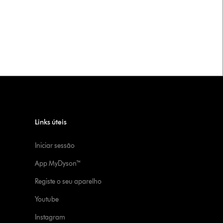
Links úteis
Iniciar sessão
App MyDyson™
Registe o seu aparelho
Youtube
Instagram