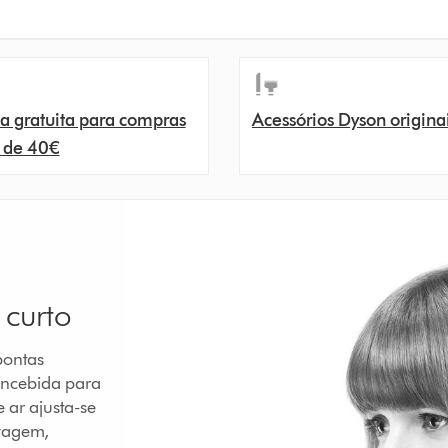
a gratuita para compras
Acessórios Dyson origina
 de 40€
 curto
pontas
oncebida para
 ar ajusta-se
ovagem,