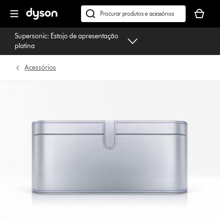
Página
O
seguinte
seu
Pesquisar
cesto
em
Supersonic: Estojo de apresentação
de
dyson.pt
platina
compras
está
Acessórios
vazio