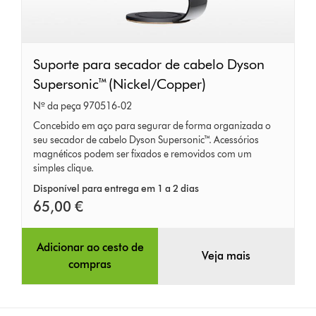
Suporte
Suporte para secador de cabelo Dyson
para
Supersonic™ (Nickel/Copper)
secador
Nº da peça 970516-02
de
Concebido em aço para segurar de forma organizada o
seu secador de cabelo Dyson Supersonic™. Acessórios
cabelo
magnéticos podem ser fixados e removidos com um
Dyson
simples clique.
Supersonic™
Disponível para entrega em 1 a 2 dias
(Nickel/Copper)
65,00 €
Adicionar ao cesto de
Veja mais
compras