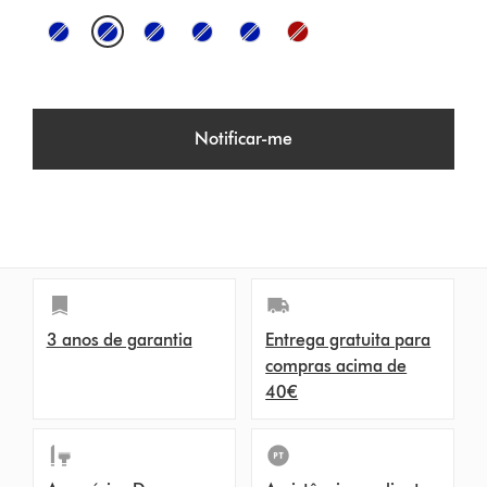
O
p
t
Notificar-me
i
o
n
s
3 anos de garantia
Entrega gratuita para
compras acima de
40€