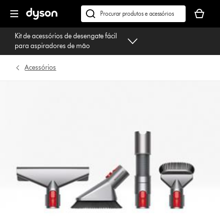
Página
O
seguinte
seu
Pesquisar
cesto
em
Kit de acessórios de desengate fácil
de
dyson.pt
para aspiradores de mão
compras
está
Acessórios
vazio