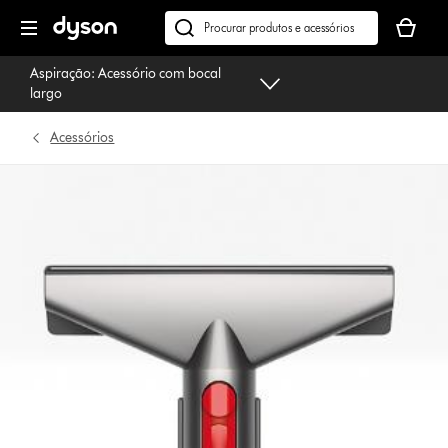
Página
O
seguinte
seu
Pesquisar
cesto
em
Aspiração: Acessório com bocal
de
dyson.pt
largo
compras
está
Acessórios
vazio