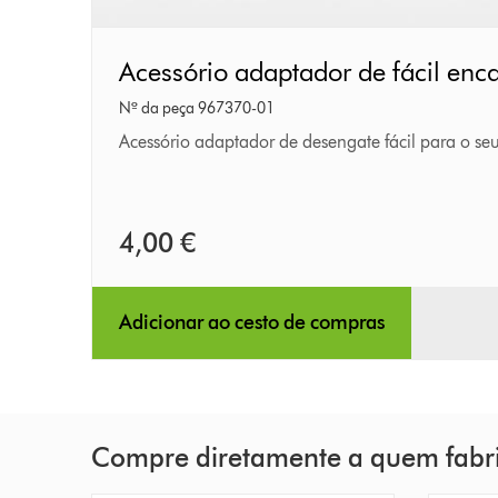
Acessório
Acessório adaptador de fácil enc
adaptador
Nº da peça 967370-01
de
Acessório adaptador de desengate fácil para o se
fácil
encaixe
4,00 €
Adicionar ao cesto de compras
Compre diretamente a quem fabr