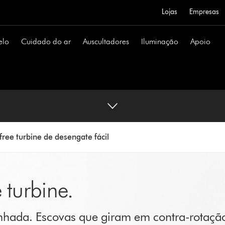
Lojas
Empresas
elo
Cuidado do ar
Auscultadores
Iluminação
Apoio
free turbine de desengate fácil
 turbine.
nhada. Escovas que giram em contra-rotação