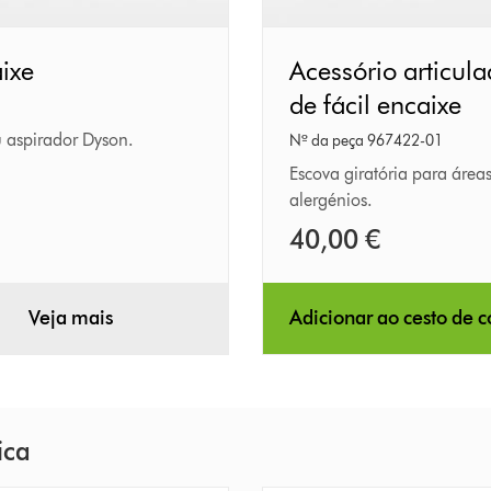
aixe
Acessório
Acessório articula
articulado
de fácil encaixe
de
u aspirador Dyson.
Nº da peça 967422-01
piso
Escova giratória para área
alergénios.
para
40,00 €
superficíes
duras
de
Veja mais
Adicionar ao cesto de 
fácil
encaixe
ica