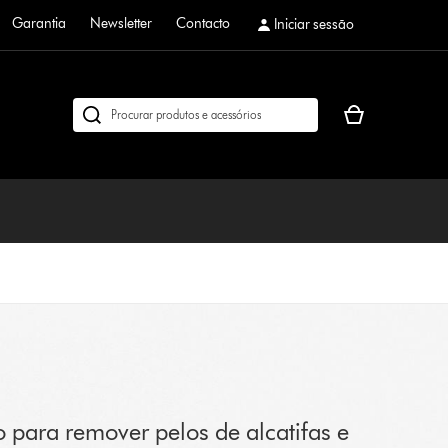
Garantia
Newsletter
Contacto
Iniciar sessão
O
Pesquisar
seu
em
cesto
dyson.pt
de
compras
está
vazio
 para remover pelos de alcatifas e