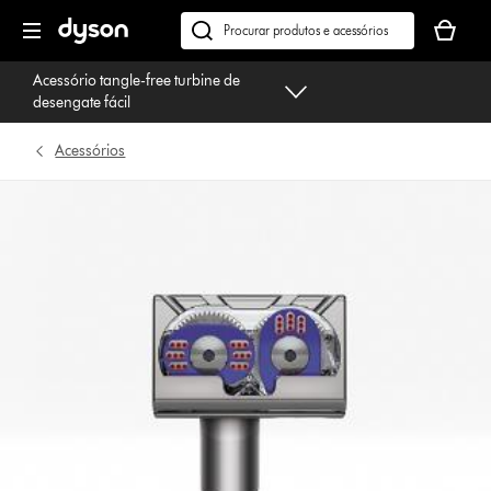
Página
O
seguinte
seu
Pesquisar
cesto
em
Acessório tangle-free turbine de
de
dyson.pt
desengate fácil
compras
está
Acessórios
vazio