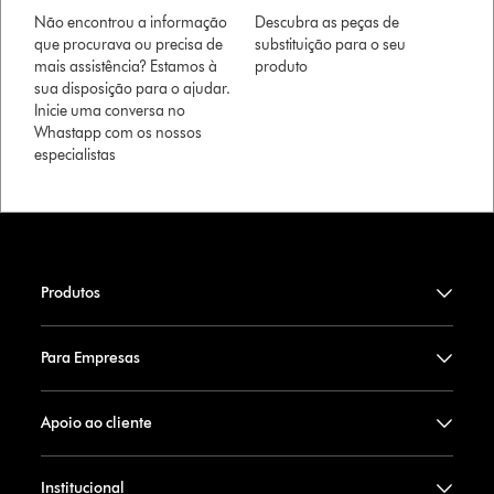
Não encontrou a informação
Descubra as peças de
que procurava ou precisa de
substituição para o seu
mais assistência? Estamos à
produto
sua disposição para o ajudar.
Inicie uma conversa no
Whastapp com os nossos
especialistas
Produtos
Para Empresas
Apoio ao cliente
Institucional