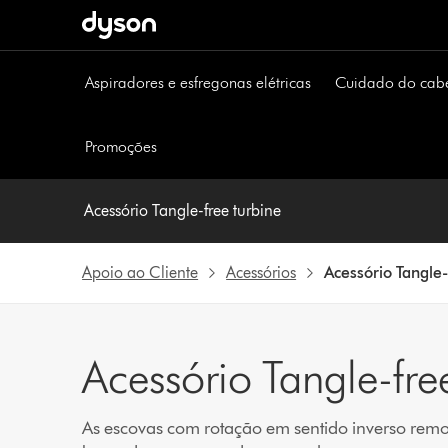
Página
seguinte
Aspiradores e esfregonas elétricas
Cuidado do cab
Promoções
Acessório Tangle-free turbine
Apoio ao Cliente
Acessórios
Acessório Tangle-
Acessório Tangle-fre
As escovas com rotação em sentido inverso remo