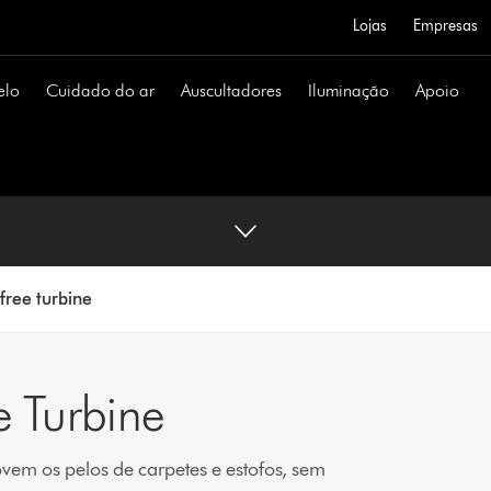
Lojas
Empresas
elo
Cuidado do ar
Auscultadores
Iluminação
Apoio
free turbine
e Turbine
vem os pelos de carpetes e estofos, sem