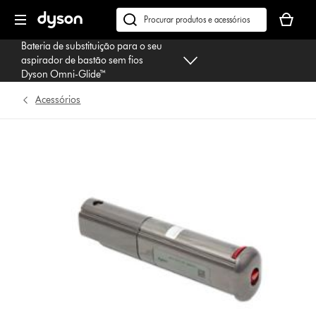
Página
O
seguinte
seu
Pesquisar
cesto
em
Bateria de substituição para o seu
de
dyson.pt
aspirador de bastão sem fios
compras
Dyson Omni-Glide™
está
Acessórios
vazio