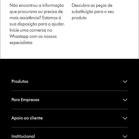
Não encontrou a informação
Descubra as peças de
que procurava ou precisa de
substituição para o seu
mais assistência? Estamos à
produto
sua disposição para o ajudar.
Inicie uma conversa no
Whastapp com os nossos
especialistas
Produtos
Para Empresas
Apoio ao cliente
Institucional