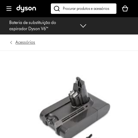
Página
O
seguinte
seu
Pesquisar
cesto
em
Bateria de substituição do
de
dyson.pt
aspirador Dyson V6™
compras
está
Acessórios
vazio