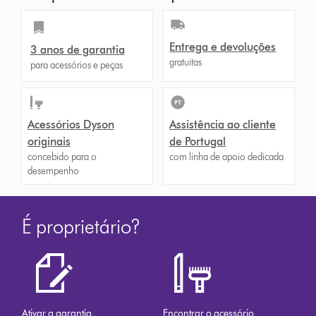
Entrega e devoluções
3 anos de garantia
gratuitas
para acessórios e peças
Acessórios Dyson
Assistência ao cliente
originais
de Portugal
concebido para o
com linha de apoio dedicada
desempenho
É proprietário?
Ativar a garantia
Encontrar o acessório