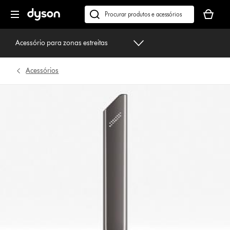
Página
O
seguinte
seu
Pesquisar
cesto
em
de
dyson.pt
Acessório para zonas estreitas
compras
está
Acessórios
vazio